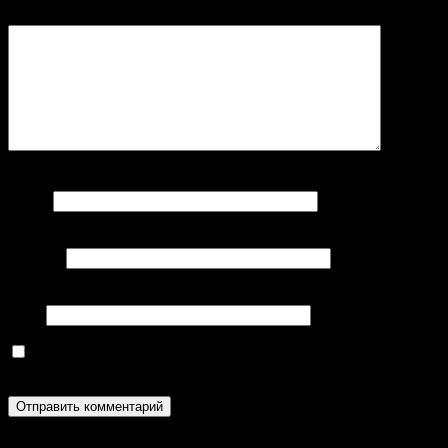
Комментарий
Имя
*
E-mail
*
Сайт
Сохранить моё имя, email и адрес сайта в этом браузере
для последующих моих комментариев.