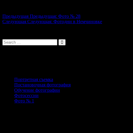
Навигация по записям
Предыдущая
Предыдущая:
Фото № 28
Следующая
Следующая:
Фотодни в Немчиновке
Свежие записи
Портретная съемка
Постановочная фотография
Обучение фотографии
Фотосессии
Фото № 1
Свежие комментарии