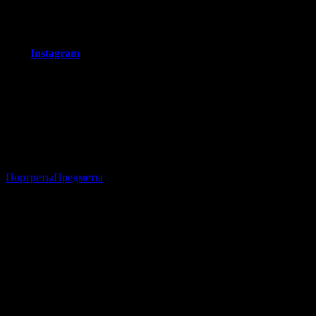
Основное мое направление в фотографии — это портреты и
постановочная фотография.
Мой
Instagram
.
Портрет № 18
Портреты
Предметы
…
Добавить комментарий
Ваш e-mail не будет опубликован.
Обязательные поля
помечены
*